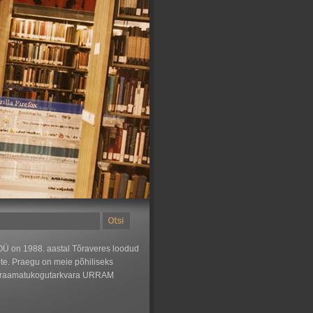
Ü on 1988. aastal Tõraveres loodud
õte. Praegu on meie põhiliseks
 raamatukogutarkvara URRAM