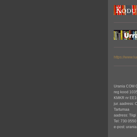
https://www.lu
Urania COM 
reg kood 103
KMKR nr EE1
jur. aadress: 
Tartumaa
aadress: Tiigi
Tel: 730 0550
e-post: urania