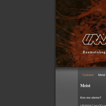
Uudised
Meist
Meist
Kes me oleme?
URANIA Com OÜ on 1