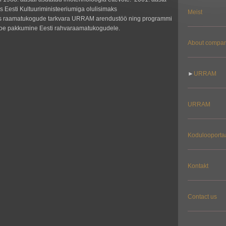
s Eesti Kultuuriministeeriumiga olulisimaks
Meist
s raamatukogude tarkvara URRAM arendustöö ning programmi
itoe pakkumine Eesti rahvaraamatukogudele.
About compa
►
URRAM
URRAM
Kodulooporta
Kontakt
Contact us