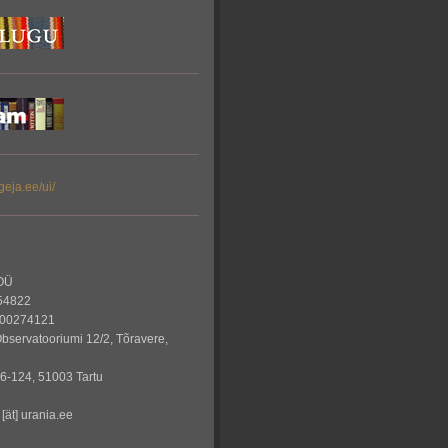
geja.ee/ui/
OÜ
54822
00274121
Observatooriumi 12/2, Tõravere,
 6-124, 51003 Tartu
 [ät] urania.ee