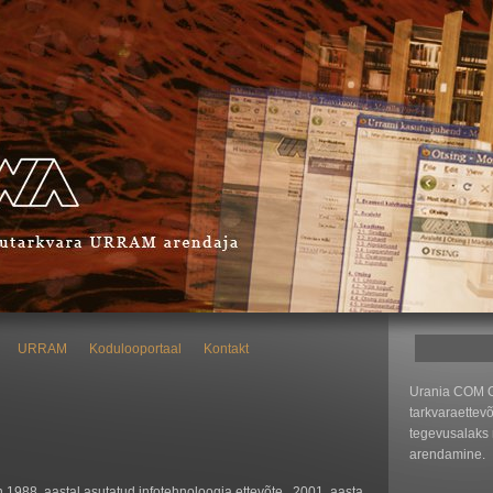
URRAM
Kodulooportaal
Kontakt
Urania COM O
tarkvaraettev
tegevusalaks
arendamine.
988. aastal asutatud infotehnoloogia ettevõte. 2001. aasta